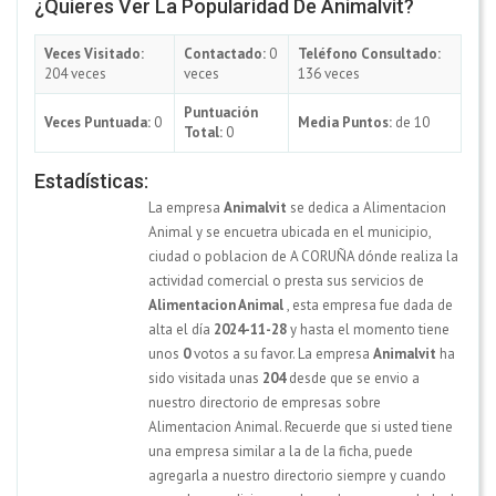
¿Quieres Ver La Popularidad De Animalvit?
Veces Visitado:
Contactado:
0
Teléfono Consultado:
204 veces
veces
136 veces
Puntuación
Veces Puntuada:
0
Media Puntos:
de 10
Total:
0
Estadísticas:
La empresa
Animalvit
se dedica a Alimentacion
Animal y se encuetra ubicada en el municipio,
ciudad o poblacion de A CORUÑA dónde realiza la
actividad comercial o presta sus servicios de
Alimentacion Animal
, esta empresa fue dada de
alta el día
2024-11-28
y hasta el momento tiene
unos
0
votos a su favor. La empresa
Animalvit
ha
sido visitada unas
204
desde que se envio a
nuestro directorio de empresas sobre
Alimentacion Animal. Recuerde que si usted tiene
una empresa similar a la de la ficha, puede
agregarla a nuestro directorio siempre y cuando