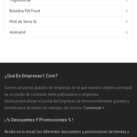
TogoAnimal
Breedna Pet Food
Molí de Serra SL
Animalvit
¿Qué Es Empresas1.com?
Somos un portal gratuito de empresas en el que nuestro objetivo principal
es un punto de conexión entre particulares y empresas.
Usted podrá utlizar el portal de Empresas de forma totalmente grautita y
beneficiarse de todas las ventajas del mismo.
Comenzar >
¡ % Descuentos Y Promociones % !
Recibe en tu email los diferentes descuentos y promociones de tiendas y