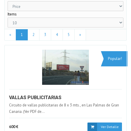
Items
«
1
2
3
4
5
»
Popular!
VALLAS PUBLICITARIAS
Circuito de vallas publicitarias de 8 x 3 mts., en Las Palmas de Gran
Canaria. (Ver PDF de...
600 €
Ver Detalle