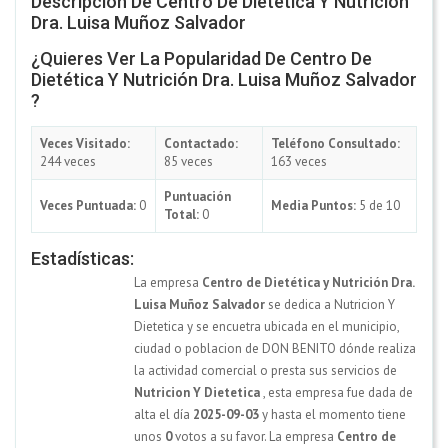
Descripción De Centro De Dietética Y Nutrición
Dra. Luisa Muñoz Salvador
¿Quieres Ver La Popularidad De Centro De
Dietética Y Nutrición Dra. Luisa Muñoz Salvador
?
Veces Visitado:
Contactado:
Teléfono Consultado:
244 veces
85 veces
163 veces
Puntuación
Veces Puntuada:
0
Media Puntos:
5 de 10
Total:
0
Estadísticas:
La empresa
Centro de Dietética y Nutrición Dra.
Luisa Muñoz Salvador
se dedica a Nutricion Y
Dietetica y se encuetra ubicada en el municipio,
ciudad o poblacion de DON BENITO dónde realiza
la actividad comercial o presta sus servicios de
Nutricion Y Dietetica
, esta empresa fue dada de
alta el día
2025-09-03
y hasta el momento tiene
unos
0
votos a su favor. La empresa
Centro de