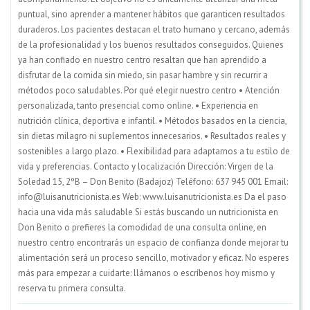
puntual, sino aprender a mantener hábitos que garanticen resultados
duraderos. Los pacientes destacan el trato humano y cercano, además
de la profesionalidad y los buenos resultados conseguidos. Quienes
ya han confiado en nuestro centro resaltan que han aprendido a
disfrutar de la comida sin miedo, sin pasar hambre y sin recurrir a
métodos poco saludables. Por qué elegir nuestro centro • Atención
personalizada, tanto presencial como online. • Experiencia en
nutrición clínica, deportiva e infantil. • Métodos basados en la ciencia,
sin dietas milagro ni suplementos innecesarios. • Resultados reales y
sostenibles a largo plazo. • Flexibilidad para adaptarnos a tu estilo de
vida y preferencias. Contacto y localización Dirección: Virgen de la
Soledad 15, 2ºB – Don Benito (Badajoz) Teléfono: 637 945 001 Email:
info@luisanutricionista.es Web: www.luisanutricionista.es Da el paso
hacia una vida más saludable Si estás buscando un nutricionista en
Don Benito o prefieres la comodidad de una consulta online, en
nuestro centro encontrarás un espacio de confianza donde mejorar tu
alimentación será un proceso sencillo, motivador y eficaz. No esperes
más para empezar a cuidarte: llámanos o escríbenos hoy mismo y
reserva tu primera consulta.