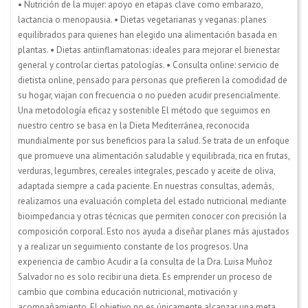
• Nutrición de la mujer: apoyo en etapas clave como embarazo,
lactancia o menopausia. • Dietas vegetarianas y veganas: planes
equilibrados para quienes han elegido una alimentación basada en
plantas. • Dietas antiinflamatorias: ideales para mejorar el bienestar
general y controlar ciertas patologías. • Consulta online: servicio de
dietista online, pensado para personas que prefieren la comodidad de
su hogar, viajan con frecuencia o no pueden acudir presencialmente.
Una metodología eficaz y sostenible El método que seguimos en
nuestro centro se basa en la Dieta Mediterránea, reconocida
mundialmente por sus beneficios para la salud. Se trata de un enfoque
que promueve una alimentación saludable y equilibrada, rica en frutas,
verduras, legumbres, cereales integrales, pescado y aceite de oliva,
adaptada siempre a cada paciente. En nuestras consultas, además,
realizamos una evaluación completa del estado nutricional mediante
bioimpedancia y otras técnicas que permiten conocer con precisión la
composición corporal. Esto nos ayuda a diseñar planes más ajustados
y a realizar un seguimiento constante de los progresos. Una
experiencia de cambio Acudir a la consulta de la Dra. Luisa Muñoz
Salvador no es solo recibir una dieta. Es emprender un proceso de
cambio que combina educación nutricional, motivación y
acompañamiento. El objetivo no es únicamente alcanzar una meta