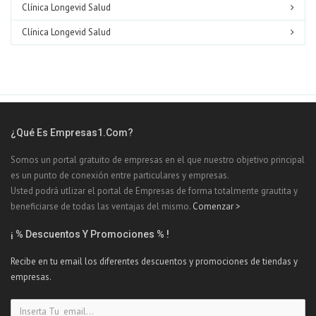
Clínica Longevid Salud
Clínica Longevid Salud
¿Qué Es Empresas1.com?
Somos un portal gratuito de empresas en el que nuestro objetivo principal
es un punto de conexión entre particulares y empresas.
Usted podrá utlizar el portal de Empresas de forma totalmente grautita y
beneficiarse de todas las ventajas del mismo.
Comenzar >
¡ % Descuentos Y Promociones % !
Recibe en tu email los diferentes descuentos y promociones de tiendas y
empresas.