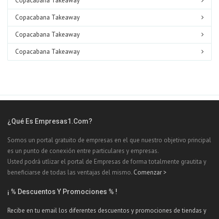
Copacabana Takeaway
Copacabana Takeaway
Copacabana Takeaway
Copacabana Takeaway
¿Qué Es Empresas1.com?
Somos un portal gratuito de empresas en el que nuestro objetivo principal
es un punto de conexión entre particulares y empresas.
Usted podrá utlizar el portal de Empresas de forma totalmente grautita y
beneficiarse de todas las ventajas del mismo.
Comenzar >
¡ % Descuentos Y Promociones % !
Recibe en tu email los diferentes descuentos y promociones de tiendas y