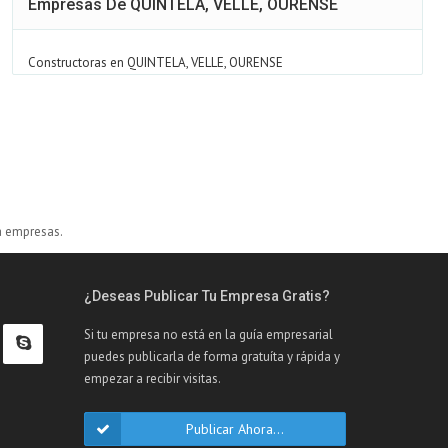
Empresas De QUINTELA, VELLE, OURENSE
Constructoras en QUINTELA, VELLE, OURENSE
a empresas.
¿Deseas Publicar Tu Empresa Gratis?
Si tu empresa no está en la guía empresarial
puedes publicarla de forma gratuíta y rápida y
empezar a recibir visitas.
Publicar Ahora...