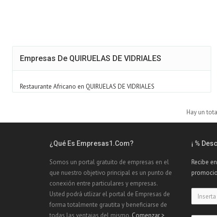
Empresas De QUIRUELAS DE VIDRIALES
Restaurante Africano en QUIRUELAS DE VIDRIALES
Hay un tot
¿Qué Es Empresas1.com?
¡ % Des
Somos un portal gratuito de empresas en el
Recibe en
que nuestro objetivo principal es un punto de
promocio
conexión entre particulares y empresas.
Usted podrá utlizar el portal de Empresas de
forma totalmente grautita y beneficiarse de
todas las ventajas del mismo.
Comenzar >