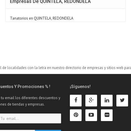
Empresas De QUINTELA, REDONDELA
Tanatorios en QUINTELA, REDONDELA
al de
localidades con la letra
en nuestro directorio de empresas y sitios web par
cuentos Y Promociones % !
¡Síguenos!
 tu email los diferentes descuentos y
nes de tiendas y empresas.