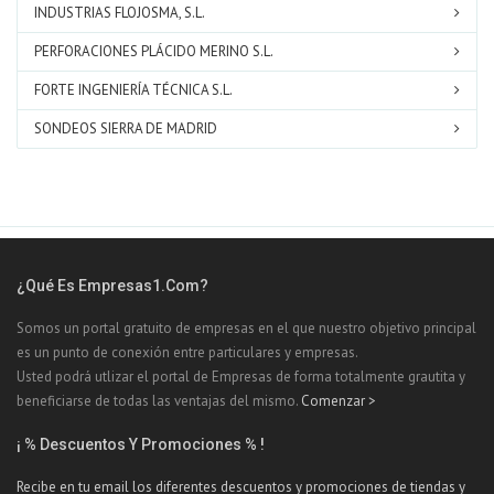
INDUSTRIAS FLOJOSMA, S.L.
PERFORACIONES PLÁCIDO MERINO S.L.
FORTE INGENIERÍA TÉCNICA S.L.
SONDEOS SIERRA DE MADRID
¿Qué Es Empresas1.com?
Somos un portal gratuito de empresas en el que nuestro objetivo principal
es un punto de conexión entre particulares y empresas.
Usted podrá utlizar el portal de Empresas de forma totalmente grautita y
beneficiarse de todas las ventajas del mismo.
Comenzar >
¡ % Descuentos Y Promociones % !
Recibe en tu email los diferentes descuentos y promociones de tiendas y