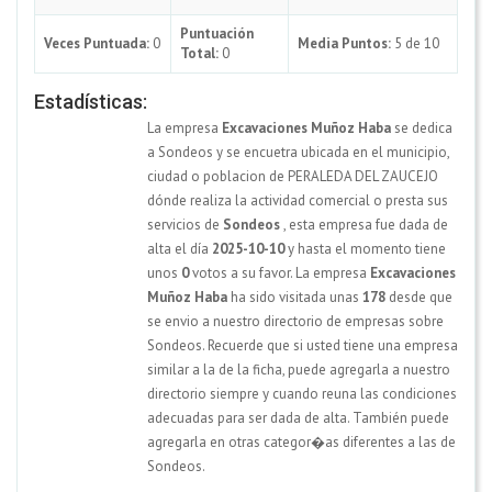
Puntuación
Veces Puntuada:
0
Media Puntos:
5 de 10
Total:
0
Estadísticas:
La empresa
Excavaciones Muñoz Haba
se dedica
a Sondeos y se encuetra ubicada en el municipio,
ciudad o poblacion de PERALEDA DEL ZAUCEJO
dónde realiza la actividad comercial o presta sus
servicios de
Sondeos
, esta empresa fue dada de
alta el día
2025-10-10
y hasta el momento tiene
unos
0
votos a su favor. La empresa
Excavaciones
Muñoz Haba
ha sido visitada unas
178
desde que
se envio a nuestro directorio de empresas sobre
Sondeos. Recuerde que si usted tiene una empresa
similar a la de la ficha, puede agregarla a nuestro
directorio siempre y cuando reuna las condiciones
adecuadas para ser dada de alta. También puede
agregarla en otras categor�as diferentes a las de
Sondeos.