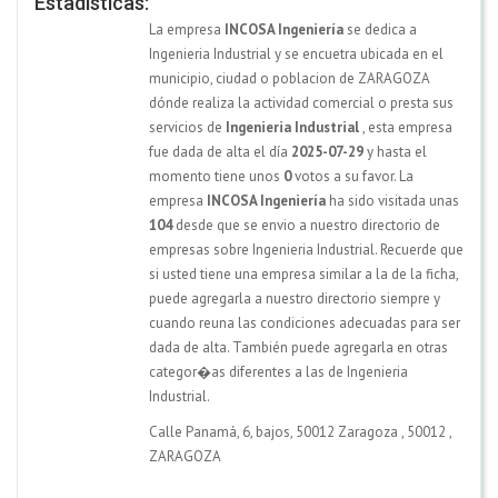
Estadísticas:
La empresa
INCOSA Ingeniería
se dedica a
Ingenieria Industrial y se encuetra ubicada en el
municipio, ciudad o poblacion de ZARAGOZA
dónde realiza la actividad comercial o presta sus
servicios de
Ingenieria Industrial
, esta empresa
fue dada de alta el día
2025-07-29
y hasta el
momento tiene unos
0
votos a su favor. La
empresa
INCOSA Ingeniería
ha sido visitada unas
104
desde que se envio a nuestro directorio de
empresas sobre Ingenieria Industrial. Recuerde que
si usted tiene una empresa similar a la de la ficha,
puede agregarla a nuestro directorio siempre y
cuando reuna las condiciones adecuadas para ser
dada de alta. También puede agregarla en otras
categor�as diferentes a las de Ingenieria
Industrial.
Calle Panamá, 6, bajos, 50012 Zaragoza
,
50012
,
ZARAGOZA