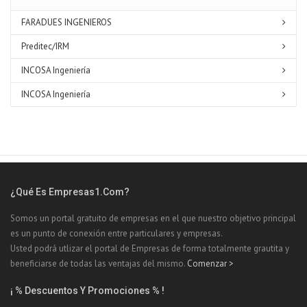
FARADUES INGENIEROS
Preditec/IRM
INCOSA Ingeniería
INCOSA Ingeniería
¿Qué Es Empresas1.com?
Somos un portal gratuito de empresas en el que nuestro objetivo principal
es un punto de conexión entre particulares y empresas.
Usted podrá utlizar el portal de Empresas de forma totalmente grautita y
beneficiarse de todas las ventajas del mismo.
Comenzar >
¡ % Descuentos Y Promociones % !