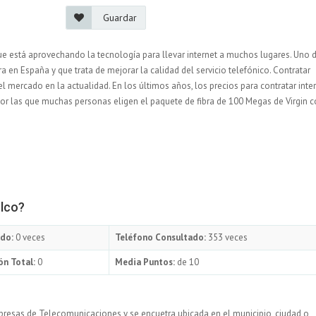
Guardar
que está aprovechando la tecnología para llevar internet a muchos lugares. Uno 
 en España y que trata de mejorar la calidad del servicio telefónico. Contratar
l mercado en la actualidad. En los últimos años, los precios para contratar inte
por las que muchas personas eligen el paquete de fibra de 100 Megas de Virgin
elco?
do:
0 veces
Teléfono Consultado:
353 veces
ón Total:
0
Media Puntos:
de 10
resas de Telecomunicaciones y se encuetra ubicada en el municipio, ciudad o