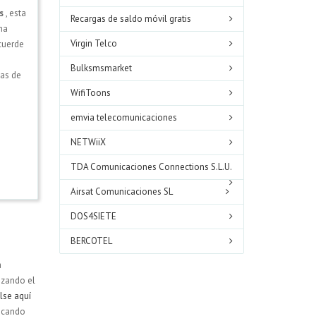
s
, esta
Recargas de saldo móvil gratis
ha
Virgin Telco
cuerde
Bulksmsmarket
sas de
WifiToons
emvia telecomunicaciones
NETWiiX
TDA Comunicaciones Connections S.L.U.
Airsat Comunicaciones SL
DOS4SIETE
BERCOTEL
a
izando el
lse aquí
uscando