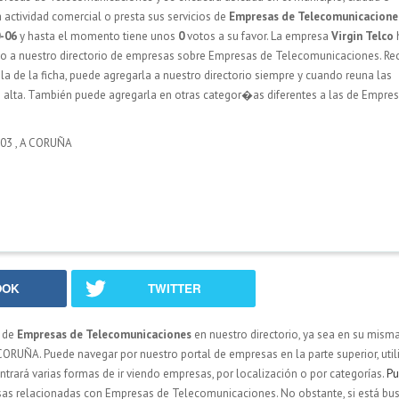
actividad comercial o presta sus servicios de
Empresas de Telecomunicacione
-06
y hasta el momento tiene unos
0
votos a su favor. La empresa
Virgin Telco
o a nuestro directorio de empresas sobre Empresas de Telecomunicaciones. Re
 la de la ficha, puede agregarla a nuestro directorio siempre y cuando reuna las
 alta. También puede agregarla en otras categor�as diferentes a las de Empre
03
,
A CORUÑA
OOK
TWITTER
 de
Empresas de Telecomunicaciones
en nuestro directorio, ya sea en su mism
ORUÑA. Puede navegar por nuestro portal de empresas en la parte superior, util
ntrará varias formas de ir viendo empresas, por localización o por categorías.
Pu
presas relacionadas con Empresas de Telecomunicaciones. No obstante, si está b