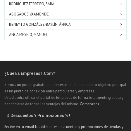
RODRÍGUEZ FERREIRO, SARA
ABOGADOS VAAMONDE
BENEYTO GONZÁLEZ-BAYLÍN, ÁFRICA
ANCA MESEJO, MANUEL
¿Qué Es Empresas1.com?
Somos un portal gratuito de empresas en el que nuestro objetivo principal
es un punto de conexión entre particulares y empresas.
Usted podrá utlizar el portal de Empresas de forma totalmente grautita y
beneficiarse de todas las ventajas del mismo.
Comenzar >
¡ % Descuentos Y Promociones % !
Recibe en tu email los diferentes descuentos y promociones de tiendas y