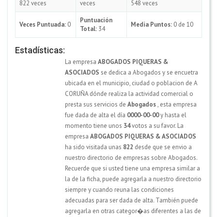
822 veces
veces
548 veces
Puntuación
Veces Puntuada:
0
Media Puntos:
0 de 10
Total:
34
Estadísticas:
La empresa
ABOGADOS PIQUERAS &
ASOCIADOS
se dedica a Abogados y se encuetra
ubicada en el municipio, ciudad o poblacion de A
CORUÑA dónde realiza la actividad comercial o
presta sus servicios de
Abogados
, esta empresa
fue dada de alta el día
0000-00-00
y hasta el
momento tiene unos
34
votos a su favor. La
empresa
ABOGADOS PIQUERAS & ASOCIADOS
ha sido visitada unas
822
desde que se envio a
nuestro directorio de empresas sobre Abogados.
Recuerde que si usted tiene una empresa similar a
la de la ficha, puede agregarla a nuestro directorio
siempre y cuando reuna las condiciones
adecuadas para ser dada de alta. También puede
agregarla en otras categor�as diferentes a las de