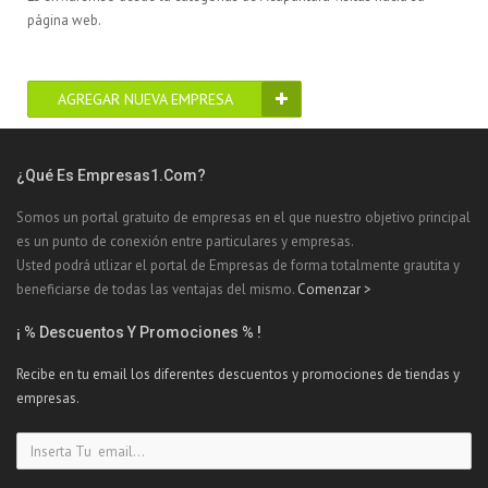
página web.
AGREGAR NUEVA EMPRESA
¿Qué Es Empresas1.com?
Somos un portal gratuito de empresas en el que nuestro objetivo principal
es un punto de conexión entre particulares y empresas.
Usted podrá utlizar el portal de Empresas de forma totalmente grautita y
beneficiarse de todas las ventajas del mismo.
Comenzar >
¡ % Descuentos Y Promociones % !
Recibe en tu email los diferentes descuentos y promociones de tiendas y
empresas.