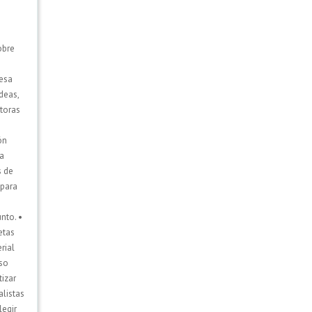
obre
resa
deas,
otoras
ón
la
s de
 para
nto. •
etas
rial
iso
tizar
alistas
legir