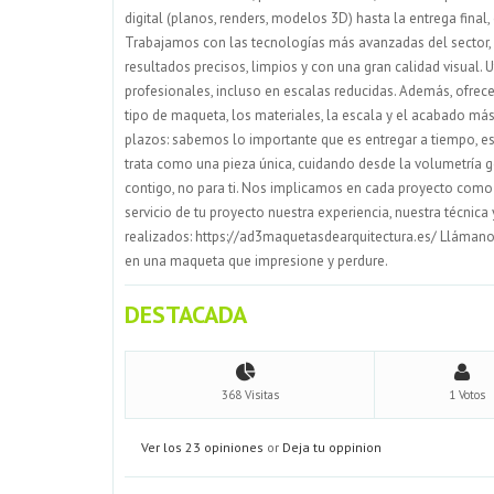
digital (planos, renders, modelos 3D) hasta la entrega final
Trabajamos con las tecnologías más avanzadas del sector, c
resultados precisos, limpios y con una gran calidad visual. 
profesionales, incluso en escalas reducidas. Además, ofre
tipo de maqueta, los materiales, la escala y el acabado má
plazos: sabemos lo importante que es entregar a tiempo, e
trata como una pieza única, cuidando desde la volumetría 
contigo, no para ti. Nos implicamos en cada proyecto como 
servicio de tu proyecto nuestra experiencia, nuestra técnica
realizados: https://ad3maquetasdearquitectura.es/ Llámano
en una maqueta que impresione y perdure.
DESTACADA
368 Visitas
1 Votos
Ver los 23 opiniones
or
Deja tu oppinion