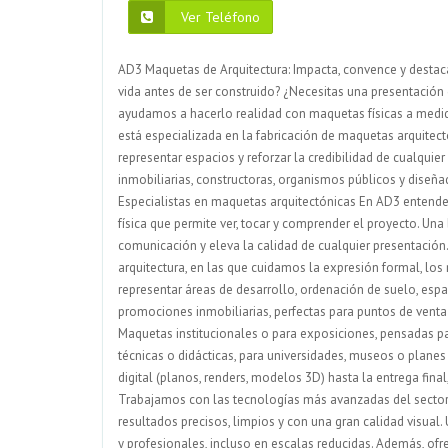
Ver Teléfono
AD3 Maquetas de Arquitectura: Impacta, convence y destac
vida antes de ser construido? ¿Necesitas una presentación 
ayudamos a hacerlo realidad con maquetas físicas a medida,
está especializada en la fabricación de maquetas arquitec
representar espacios y reforzar la credibilidad de cualqui
inmobiliarias, constructoras, organismos públicos y diseñ
Especialistas en maquetas arquitectónicas En AD3 entend
física que permite ver, tocar y comprender el proyecto. Un
comunicación y eleva la calidad de cualquier presentació
arquitectura, en las que cuidamos la expresión formal, los
representar áreas de desarrollo, ordenación de suelo, esp
promociones inmobiliarias, perfectas para puntos de venta y
Maquetas institucionales o para exposiciones, pensadas par
técnicas o didácticas, para universidades, museos o plane
digital (planos, renders, modelos 3D) hasta la entrega fina
Trabajamos con las tecnologías más avanzadas del sector, 
resultados precisos, limpios y con una gran calidad visual.
y profesionales, incluso en escalas reducidas. Además, o