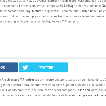
ial o presta sus servicios de
Arquitectura Y Arquitectos
, esta empresa fue da
to tiene unos
1
votos a su favor. La empresa
AD3-MAQ
ha sido visitada unas
36
 de empresas sobre Arquitectura Y Arquitectos. Recuerde que si usted tiene una 
a a nuestro directorio siempre y cuando reuna las condiciones adecuadas para se
s categor�as diferentes a las de Arquitectura Y Arquitectos.
OOK
TWITTER
de
Arquitectura Y Arquitectos
en nuestro directorio, ya sea en su misma ubicaci
ar por nuestro portal de empresas en la parte superior, utilizando el buscador
as de ir viendo empresas, por localización o por categorías.
Pulse aquí
para ir al i
n Arquitectura Y Arquitectos. No obstante, si está buscando
empresas de Arquite