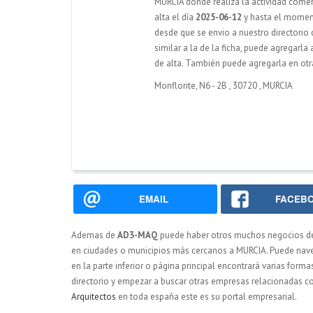
MURCIA dónde realiza la actividad comerc
alta el día
2025-06-12
y hasta el momen
desde que se envio a nuestro directorio
similar a la de la ficha, puede agregarl
de alta. También puede agregarla en otra
Monflorite, N6 - 2B
,
30720
,
MURCIA
EMAIL
FACEB
Ademas de
AD3-MAQ
puede haber otros muchos negocios 
en ciudades o municipios más cercanos a MURCIA. Puede naveg
en la parte inferior o página principal encontrará varias form
directorio y empezar a buscar otras empresas relacionadas co
Arquitectos
en toda españa este es su portal empresarial.