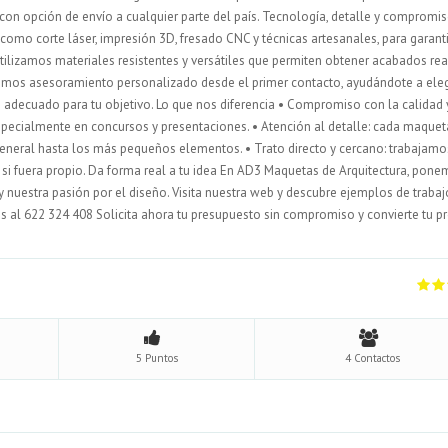
, con opción de envío a cualquier parte del país. Tecnología, detalle y compromi
omo corte láser, impresión 3D, fresado CNC y técnicas artesanales, para garant
Utilizamos materiales resistentes y versátiles que permiten obtener acabados rea
cemos asesoramiento personalizado desde el primer contacto, ayudándote a eleg
s adecuado para tu objetivo. Lo que nos diferencia • Compromiso con la calidad 
specialmente en concursos y presentaciones. • Atención al detalle: cada maquet
general hasta los más pequeños elementos. • Trato directo y cercano: trabajamo
si fuera propio. Da forma real a tu idea En AD3 Maquetas de Arquitectura, pone
 y nuestra pasión por el diseño. Visita nuestra web y descubre ejemplos de trabaj
s al 622 324 408 Solicita ahora tu presupuesto sin compromiso y convierte tu p
5 Puntos
4 Contactos