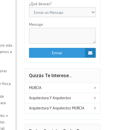
¿Qué deseas?
Mensaje:
bre vida
udamos a
Enviar
toras
Quizás Te Interese...
 física
MURCIA
 de
Arquitectura Y Arquitectos
para
Arquitectura Y Arquitectos MURCIA
to. •
tas
ial