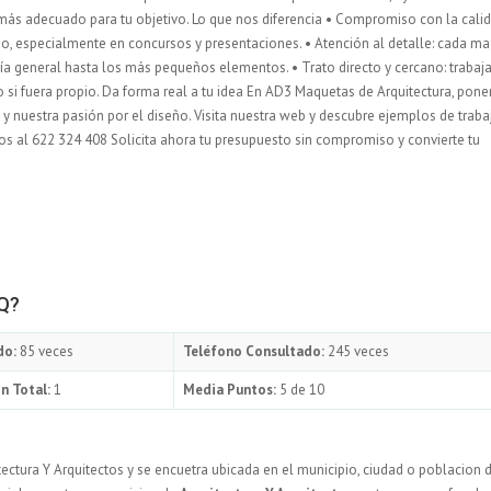
 más adecuado para tu objetivo. Lo que nos diferencia • Compromiso con la cali
o, especialmente en concursos y presentaciones. • Atención al detalle: cada m
ía general hasta los más pequeños elementos. • Trato directo y cercano: traba
 si fuera propio. Da forma real a tu idea En AD3 Maquetas de Arquitectura, pon
a y nuestra pasión por el diseño. Visita nuestra web y descubre ejemplos de traba
s al 622 324 408 Solicita ahora tu presupuesto sin compromiso y convierte tu
AQ?
do:
85 veces
Teléfono Consultado:
245 veces
n Total:
1
Media Puntos:
5 de 10
tectura Y Arquitectos y se encuetra ubicada en el municipio, ciudad o poblacion 