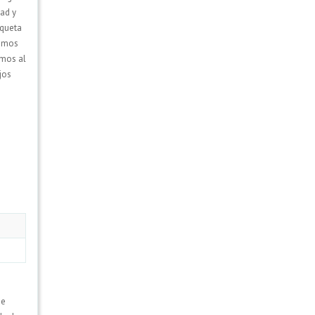
dad y
aqueta
jamos
emos al
jos
de