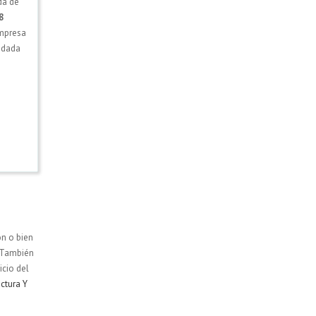
da de
8
empresa
r dada
ón o bien
. También
nicio del
ctura Y