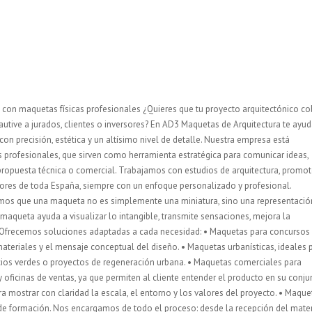
con maquetas físicas profesionales ¿Quieres que tu proyecto arquitectónico co
autive a jurados, clientes o inversores? En AD3 Maquetas de Arquitectura te ay
on precisión, estética y un altísimo nivel de detalle. Nuestra empresa está
s profesionales, que sirven como herramienta estratégica para comunicar ideas,
r propuesta técnica o comercial. Trabajamos con estudios de arquitectura, promo
dores de toda España, siempre con un enfoque personalizado y profesional.
mos que una maqueta no es simplemente una miniatura, sino una representación
maqueta ayuda a visualizar lo intangible, transmite sensaciones, mejora la
. Ofrecemos soluciones adaptadas a cada necesidad: • Maquetas para concursos
materiales y el mensaje conceptual del diseño. • Maquetas urbanísticas, ideales 
cios verdes o proyectos de regeneración urbana. • Maquetas comerciales para
 oficinas de ventas, ya que permiten al cliente entender el producto en su conjun
 mostrar con claridad la escala, el entorno y los valores del proyecto. • Maque
 de formación. Nos encargamos de todo el proceso: desde la recepción del mater