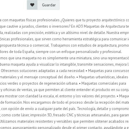
Guardar
a con maquetas físicas profesionales ¿Quieres que tu proyecto arquitectónico c
que cautive a jurados, clientes o inversores? En AD3 Maquetas de Arquitectura te
 realizadas con precisión, estética y un altísimo nivel de detalle. Nuestra emp
tónicas profesionales, que sirven como herramienta estratégica para comunicar i
er propuesta técnica o comercial. Trabajamos con estudios de arquitectura, prom
adores de toda España, siempre con un enfoque personalizado y profesional.
emos que una maqueta no es simplemente una miniatura, sino una representaci
a buena maqueta ayuda a visualizar lo intangible, transmite sensaciones, mejora 
n. Ofrecemos soluciones adaptadas a cada necesidad: • Maquetas para concurso
 materiales y el mensaje conceptual del diseño. • Maquetas urbanísticas, ideales
acios verdes o proyectos de regeneración urbana. • Maquetas comerciales para
 oficinas de ventas, ya que permiten al cliente entender el producto en su conju
a mostrar con claridad la escala, el entorno y los valores del proyecto. • Maqu
s de formación. Nos encargamos de todo el proceso: desde la recepción del mate
l, con opción de envío a cualquier parte del país. Tecnología, detalle y comprom
como corte láser, impresión 3D, fresado CNC y técnicas artesanales, para garan
 Utilizamos materiales resistentes y versátiles que permiten obtener acabados re
frecemos asesoramiento personalizado desde el primer contacto, ayudándote a e