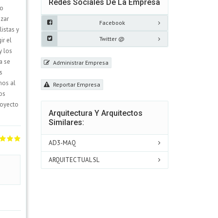
Redes Sociales De La Empresa
so
izar
Facebook
listas y
Twitter @
ir el
y los
a se
Administrar Empresa
s
mos al
Reportar Empresa
os
royecto
Arquitectura Y Arquitectos
Similares:
AD3-MAQ
ARQUITECTUAL SL