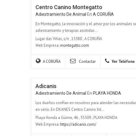
Centro Canino Montegatto
Adiestramiento De Animal
En
A CORUÑA
En Montegatto, la innovación y el amor por los animales s
adiestramiento y terapias asistidas...
Lugar das Viñas, s/n
,
15380
,
A CORUÑA
Web Empresa:
montegatto.com
A CORUÑA
Contactar
Ver Teléfono
Adicanis
Adiestramiento De Animal
En
PLAYA HONDA
Los dueños confían en nosotros para atender las necesid
en serio. En DKANES Centro Canino Int...
Playa Honda a Güime, 46
,
35509
,
PLAYA HONDA
Web Empresa:
https://adicanis.com/