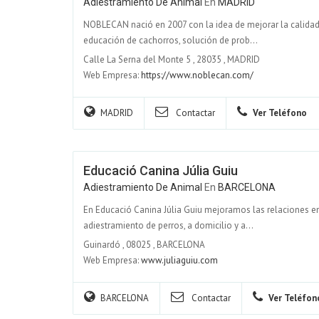
Adiestramiento De Animal
En
MADRID
NOBLECAN nació en 2007 con la idea de mejorar la calidad d
educación de cachorros, solución de prob...
Calle La Serna del Monte 5
,
28035
,
MADRID
Web Empresa:
https://www.noblecan.com/
MADRID
Contactar
Ver Teléfono
Educació Canina Júlia Guiu
Adiestramiento De Animal
En
BARCELONA
En Educació Canina Júlia Guiu mejoramos las relaciones en
adiestramiento de perros, a domicilio y a...
Guinardó
,
08025
,
BARCELONA
Web Empresa:
www.juliaguiu.com
BARCELONA
Contactar
Ver Teléfon