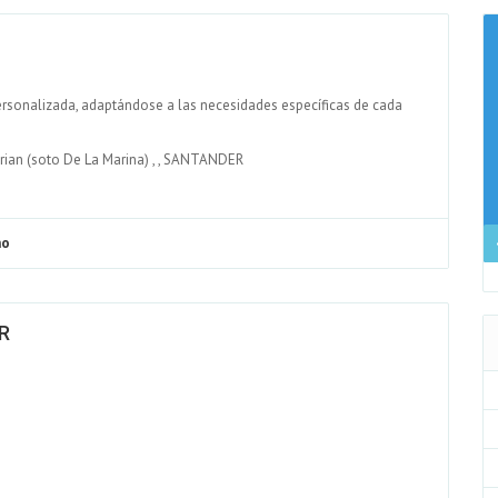
ersonalizada, adaptándose a las necesidades específicas de cada
an (soto De La Marina)
,
,
SANTANDER
no
R