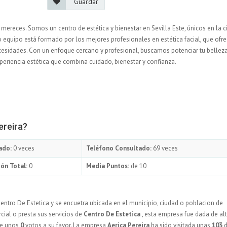
Guardar
 mereces. Somos un centro de estética y bienestar en Sevilla Este, únicos en la 
o equipo está formado por los mejores profesionales en estética facial, que ofr
cesidades. Con un enfoque cercano y profesional, buscamos potenciar tu bellez
periencia estética que combina cuidado, bienestar y confianza.
ereira?
ado:
0 veces
Teléfono Consultado:
69 veces
ón Total:
0
Media Puntos:
de 10
entro De Estetica y se encuetra ubicada en el municipio, ciudad o poblacion de
cial o presta sus servicios de
Centro De Estetica
, esta empresa fue dada de alt
ne unos
0
votos a su favor. La empresa
Aerica Pereira
ha sido visitada unas
103
d