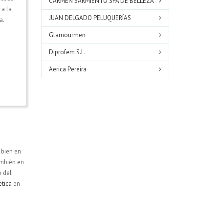
CARMEN SARMIENTO SPA DE BELLEZA
 a la
JUAN DELGADO PELUQUERÍAS
a.
Glamourmen
Diprofem S.L.
Aerica Pereira
 bien en
ambién en
o del
etica
en