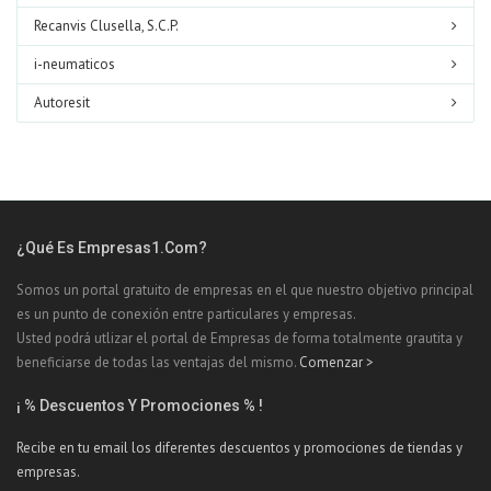
Recanvis Clusella, S.C.P.
i-neumaticos
Autoresit
¿Qué Es Empresas1.com?
Somos un portal gratuito de empresas en el que nuestro objetivo principal
es un punto de conexión entre particulares y empresas.
Usted podrá utlizar el portal de Empresas de forma totalmente grautita y
beneficiarse de todas las ventajas del mismo.
Comenzar >
¡ % Descuentos Y Promociones % !
Recibe en tu email los diferentes descuentos y promociones de tiendas y
empresas.