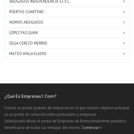
ABOGADOS INDEPENDENCIA 32 S.C.
PUERTAS CUARTERO
NOMOS ABOGADOS
LÓPEZ FACI,JUAN
OLGA CEREZO MERINO
MATEO AYALA ELADIO
¿Qué Es Empresas1.com?
Somos un portal gratuito de empresas en el que nuestro objetivo principal
es un punto de conexión entre particulares y empresas.
Usted podrá utlizar el portal de Empresas de forma totalmente grautita y
beneficiarse de todas las ventajas del mismo.
Comenzar >