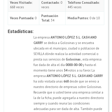
Veces Visitado:
Contactado:
0
Teléfono Consultado:
668 veces
veces
445 veces
Puntuación
Veces Puntuada:
0
Media Puntos:
0 de 10
Total:
34
Estadísticas:
La empresa
ANTONIO LÓPEZ S.L. CASH AND
CARRY
se dedica a Golosinas y se encuetra
ubicada en el municipio, ciudad o poblacion de
SEVILLA dónde realiza la actividad comercial o
presta sus servicios de
Golosinas
, esta empresa
fue dada de alta el día
0000-00-00
y hasta el
momento tiene unos
34
votos a su favor. La
empresa
ANTONIO LÓPEZ S.L. CASH AND CARRY
ha sido visitada unas
668
desde que se envio a
nuestro directorio de empresas sobre Golosinas.
Recuerde que si usted tiene una empresa similar a
la de la ficha, puede agregarla a nuestro directorio
siempre y cuando reuna las condiciones
adecuadas para ser dada de alta. También puede