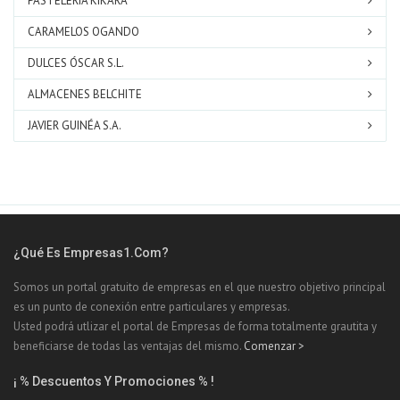
PASTELERÍA KIKARA
CARAMELOS OGANDO
DULCES ÓSCAR S.L.
ALMACENES BELCHITE
JAVIER GUINÉA S.A.
¿Qué Es Empresas1.com?
Somos un portal gratuito de empresas en el que nuestro objetivo principal
es un punto de conexión entre particulares y empresas.
Usted podrá utlizar el portal de Empresas de forma totalmente grautita y
beneficiarse de todas las ventajas del mismo.
Comenzar >
¡ % Descuentos Y Promociones % !