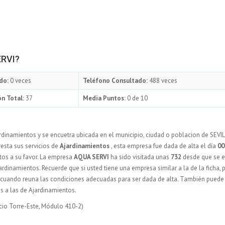
ERVI?
do:
0 veces
Teléfono Consultado:
488 veces
n Total:
37
Media Puntos:
0 de 10
rdinamientos y se encuetra ubicada en el municipio, ciudad o poblacion de SEVI
resta sus servicios de
Ajardinamientos
, esta empresa fue dada de alta el día
00
os a su favor. La empresa
AQUA SERVI
ha sido visitada unas
732
desde que se e
rdinamientos. Recuerde que si usted tiene una empresa similar a la de la ficha,
y cuando reuna las condiciones adecuadas para ser dada de alta. También puede
s a las de Ajardinamientos.
icio Torre-Este, Módulo 410-2)