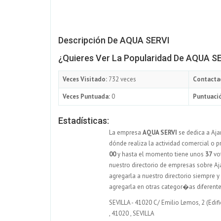
Descripción De AQUA SERVI
¿Quieres Ver La Popularidad De AQUA S
Veces Visitado:
732 veces
Contacta
Veces Puntuada:
0
Puntuació
Estadísticas:
La empresa
AQUA SERVI
se dedica a Aja
dónde realiza la actividad comercial o p
00
y hasta el momento tiene unos
37
vot
nuestro directorio de empresas sobre Aja
agregarla a nuestro directorio siempre 
agregarla en otras categor�as diferente
SEVILLA - 41020 C/ Emilio Lemos, 2 (Edif
,
41020
,
SEVILLA