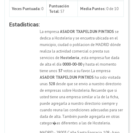
Puntuación
Veces Puntuada:
0
Media Puntos:
0 de 10
Total:
57
Estadísticas:
La empresa
ASADOR TXAPELDUN PINTXOS
se
dedica a Hosteleria y se encuetra ubicada en el
municipio, ciudad o poblacion de MADRID dónde
realiza la actividad comercial o presta sus
servicios de
Hosteleria
, esta empresa fue dada
de alta el día
0000-00-00
y hasta el momento
tiene unos
57
votos a su favor. La empresa
ASADOR TXAPELDUN PINTXOS
ha sido visitada
unas
528
desde que se envio a nuestro directorio
de empresas sobre Hosteleria. Recuerde que si
usted tiene una empresa similar a la de la ficha,
puede agregarla a nuestro directorio siempre y
cuando reuna las condiciones adecuadas para ser
dada de alta. También puede agregarla en otras
categor�as diferentes a las de Hosteleria.
MADRID - 28003 Calle Santa Engracia, 108 - bajo