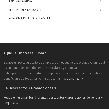
SIDRERÍA LA RUNA
BILBAÍNO RESTAURANTE
LA PALOMA DEHESA DE LA VILLA
¿Qué Es Empresas1.com?
Somos un portal gratuito de empresas en el que nuestro objetivo principal
es un punto de conexión entre particulares y empresas.
Usted podrá utlizar el portal de Empresas de forma totalmente grautita y
beneficiarse de todas las ventajas del mismo.
Comenzar >
¡ % Descuentos Y Promociones % !
Recibe en tu email los diferentes descuentos y promociones de tiendas y
empresas.