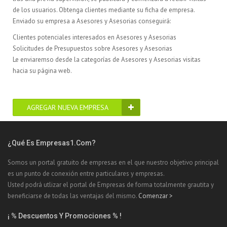
de los usuarios. Obtenga clientes mediante su ficha de empresa.
Enviado su empresa a Asesores y Asesorias conseguirá:
Clientes potenciales interesados en Asesores y Asesorias
Solicitudes de Presupuestos sobre Asesores y Asesorias
Le enviaremso desde la categorías de Asesores y Asesorias visitas
hacia su página web.
AGREGAR NUEVA EMPRESA
¿Qué Es Empresas1.com?
Somos un portal gratuito de empresas en el que nuestro objetivo principal
es un punto de conexión entre particulares y empresas.
Usted podrá utlizar el portal de Empresas de forma totalmente grautita y
beneficiarse de todas las ventajas del mismo.
Comenzar >
¡ % Descuentos Y Promociones % !