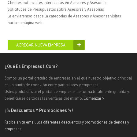
Clientes potenciales interesados en Asesores y Asesorias
Solicitudes de Presupuestos sobre Asesores y Asesorias
Le enviaremso desde la categorías de Asesores y Asesorias visitas
hacia su página web.
AGREGAR NUEVA EMPRESA
¿Qué Es Empresas1.com?
Somos un portal gratuito de empresas en el que nuestro objetivo principal
es un punto de conexión entre particulares y empresas.
Usted podrá utlizar el portal de Empresas de forma totalmente grautita y
beneficiarse de todas las ventajas del mismo.
Comenzar >
¡ % Descuentos Y Promociones % !
Recibe en tu email los diferentes descuentos y promociones de tiendas y
empresas.