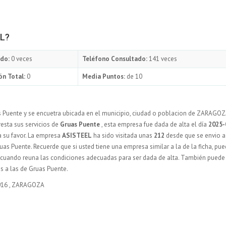
EL?
do:
0 veces
Teléfono Consultado:
141 veces
ón Total:
0
Media Puntos:
de 10
s Puente y se encuetra ubicada en el municipio, ciudad o poblacion de ZARAGO
resta sus servicios de
Gruas Puente
, esta empresa fue dada de alta el día
2025-
 su favor. La empresa
ASISTEEL
ha sido visitada unas
212
desde que se envio a
as Puente. Recuerde que si usted tiene una empresa similar a la de la ficha, pu
y cuando reuna las condiciones adecuadas para ser dada de alta. También puede
s a las de Gruas Puente.
016
,
ZARAGOZA