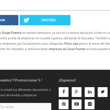
OOK
TWITTER
de
Gruas Puente
en nuestro directorio, ya sea en su misma ubicación o bien en c
ro portal de empresas en la parte superior, utilizando el buscador. También en
ndo empresas, por localización o por categorías.
Pulse aquí
para ir al inicio del dir
nte. No obstante, si está buscando
empresas de Gruas Puente
en toda españa e
cuentos Y Promociones % !
¡Síguenos!
 tu email los diferentes descuentos y
nes de tiendas y empresas.