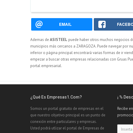
EMAIL
FACEB
Ademas de
ASISTEEL
puede haber otros muchos negocios 
municipios más cercanos a ZARAGOZA. Puede navegar por nuest
inferior o página principal encontrará varias formas de ir vie
empezar a buscar otras empresas relacionadas con Gruas Pue
portal empresarial.
¿Qué Es Empresas1.com?
¡ % Des
Somos un portal gratuito de empresas en el
Recibe en
que nuestro objetivo principal es un punto de
promocio
conexión entre particulares y empresas.
Usted podrá utlizar el portal de Empresas de