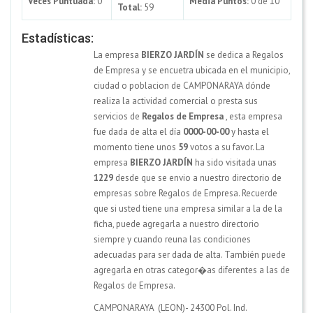
Veces Puntuada:
0
Media Puntos:
0 de 10
Total:
59
Estadísticas:
La empresa
BIERZO JARDÍN
se dedica a Regalos
de Empresa y se encuetra ubicada en el municipio,
ciudad o poblacion de CAMPONARAYA dónde
realiza la actividad comercial o presta sus
servicios de
Regalos de Empresa
, esta empresa
fue dada de alta el día
0000-00-00
y hasta el
momento tiene unos
59
votos a su favor. La
empresa
BIERZO JARDÍN
ha sido visitada unas
1229
desde que se envio a nuestro directorio de
empresas sobre Regalos de Empresa. Recuerde
que si usted tiene una empresa similar a la de la
ficha, puede agregarla a nuestro directorio
siempre y cuando reuna las condiciones
adecuadas para ser dada de alta. También puede
agregarla en otras categor�as diferentes a las de
Regalos de Empresa.
CAMPONARAYA (LEON)- 24300 Pol. Ind.