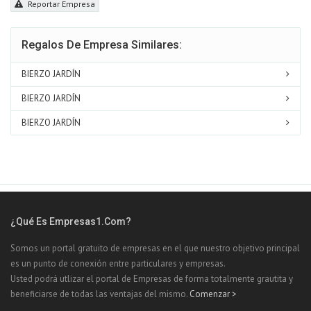
Reportar Empresa
Regalos De Empresa Similares:
BIERZO JARDÍN
BIERZO JARDÍN
BIERZO JARDÍN
¿Qué Es Empresas1.com?
Somos un portal gratuito de empresas en el que nuestro objetivo principal
es un punto de conexión entre particulares y empresas.
Usted podrá utlizar el portal de Empresas de forma totalmente grautita y
beneficiarse de todas las ventajas del mismo.
Comenzar >