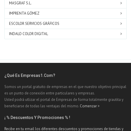
MASGRAF S.L.
IMPRENTA GÓMEZ
ESCOLOR SERVICIOS GRÁFICOS
INDALO COLOR DIGITAL
¿Qué Es Empresas1.com?
Somos un portal gratuito de empresas en el que nuestro objetivo principal
es un punto de conexión entre particulares y empresas.
Usted podrá utlizar el portal de Empresas de forma totalmente grautita y
beneficiarse de todas las ventajas del mismo.
Comenzar >
¡ % Descuentos Y Promociones % !
Recibe en tu email los diferentes descuentos y promociones de tiendas y