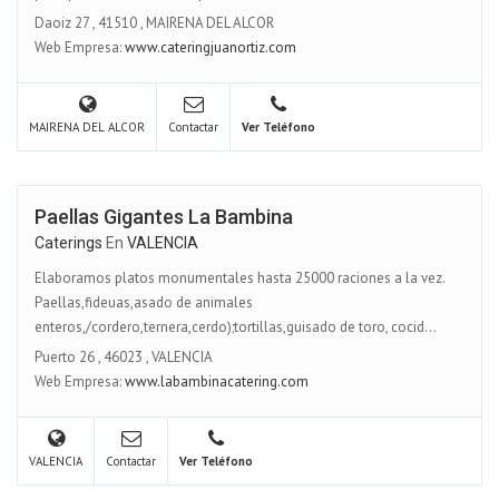
Daoiz 27
,
41510
,
MAIRENA DEL ALCOR
Web Empresa:
www.cateringjuanortiz.com
MAIRENA DEL ALCOR
Contactar
Ver Teléfono
Paellas Gigantes La Bambina
Caterings
En
VALENCIA
Elaboramos platos monumentales hasta 25000 raciones a la vez.
Paellas,fideuas,asado de animales
enteros,/cordero,ternera,cerdo);tortillas,guisado de toro, cocid...
Puerto 26
,
46023
,
VALENCIA
Web Empresa:
www.labambinacatering.com
VALENCIA
Contactar
Ver Teléfono