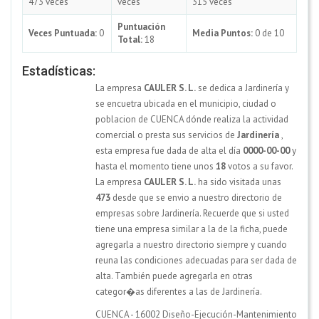
473 veces
veces
315 veces
Puntuación
Veces Puntuada:
0
Media Puntos:
0 de 10
Total:
18
Estadísticas:
La empresa
CAULER S. L.
se dedica a Jardinería y
se encuetra ubicada en el municipio, ciudad o
poblacion de CUENCA dónde realiza la actividad
comercial o presta sus servicios de
Jardinería
,
esta empresa fue dada de alta el día
0000-00-00
y
hasta el momento tiene unos
18
votos a su favor.
La empresa
CAULER S. L.
ha sido visitada unas
473
desde que se envio a nuestro directorio de
empresas sobre Jardinería. Recuerde que si usted
tiene una empresa similar a la de la ficha, puede
agregarla a nuestro directorio siempre y cuando
reuna las condiciones adecuadas para ser dada de
alta. También puede agregarla en otras
categor�as diferentes a las de Jardinería.
CUENCA - 16002 Diseño-Ejecución-Mantenimiento