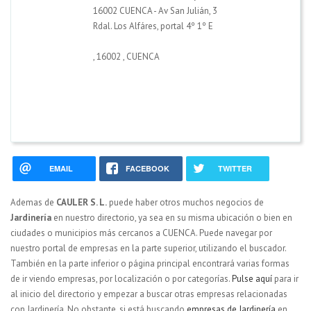
16002 CUENCA - Av San Julián, 3
Rdal. Los Alfáres, portal 4º 1º E
,
16002
,
CUENCA
EMAIL
FACEBOOK
TWITTER
Ademas de
CAULER S. L.
puede haber otros muchos negocios de
Jardinería
en nuestro directorio, ya sea en su misma ubicación o bien en
ciudades o municipios más cercanos a CUENCA. Puede navegar por
nuestro portal de empresas en la parte superior, utilizando el buscador.
También en la parte inferior o página principal encontrará varias formas
de ir viendo empresas, por localización o por categorías.
Pulse aquí
para ir
al inicio del directorio y empezar a buscar otras empresas relacionadas
con Jardinería. No obstante, si está buscando
empresas de Jardinería
en