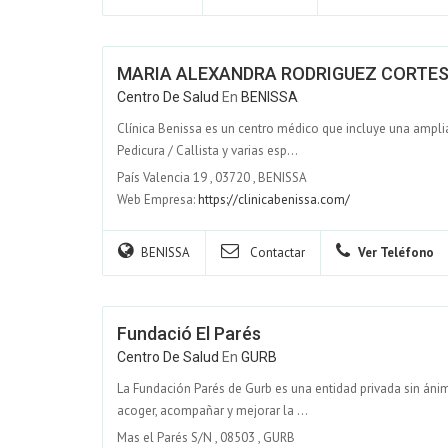
MARIA ALEXANDRA RODRIGUEZ CORTE
Centro De Salud
En
BENISSA
Clínica Benissa es un centro médico que incluye una ampli
Pedicura / Callista y varias esp...
País Valencia 19
,
03720
,
BENISSA
Web Empresa:
https://clinicabenissa.com/
BENISSA
Contactar
Ver Teléfono
Fundació El Parés
Centro De Salud
En
GURB
La Fundación Parés de Gurb es una entidad privada sin áni
acoger, acompañar y mejorar la ...
Mas el Parés S/N
,
08503
,
GURB