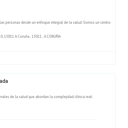
 las personas desde un enfoque integral de la salud. Somos un centro
a 0, 15011 A Coruña
,
15011
,
A CORUÑA
zada
ales de la salud que abordan la complejidad clínica real.