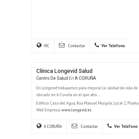
VIC
Contactar
Ver Teléfono
Clínica Longevid Salud
Centro De Salud
En
A CORUÑA
En Longevid trabajamos para mejorar la calidad de vida de
ubicado en A Coruña en el que abo...
Edificio Casa del Agua, Rúa Manuel Murguía, Local 2, Plant
Web Empresa:
www.longevid.es
A CORUÑA
Contactar
Ver Teléfono