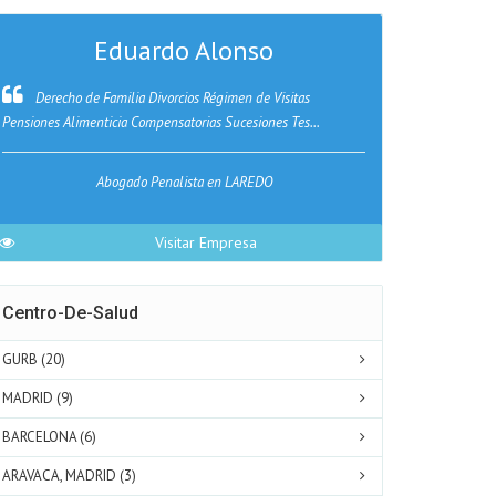
Eduardo Alonso
Derecho de Familia Divorcios Régimen de Visitas
En Teresa Z
Pensiones Alimenticia Compensatorias Sucesiones Tes...
especializamos en
Abogado Penalista en LAREDO
Fotogr
Visitar Empresa
Centro-De-Salud
GURB (20)
MADRID (9)
BARCELONA (6)
ARAVACA, MADRID (3)