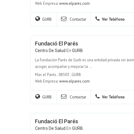
Web Empresa:
www.elpares.com
GURB
Contactar
Ver Teléfono
Fundació El Parés
Centro De Salud
En
GURB
La Fundación Parés de Gurb es una entidad privada sin áni
acoger, acompañar y mejorar la ...
Mas el Parés
,
08503
,
GURB
Web Empresa:
www.elpares.com
GURB
Contactar
Ver Teléfono
Fundació El Parés
Centro De Salud
En
GURB