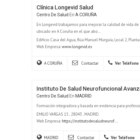
Clínica Longevid Salud
Centro De Salud
En
A CORUÑA
En Longevid trabajamos para mejorar la calidad de vida de
ubicado en A Coruña en el que abo...
Edificio Casa del Agua, Rúa Manuel Murguía, Local 2, Plant
Web Empresa:
www.longevid.es
A CORUÑA
Contactar
Ver Teléfono
Instituto De Salud Neurofuncional Avan
Centro De Salud
En
MADRID
Formación integradora y basada en evidencia para profesion
EMILIO VARGAS 15
,
28043
,
MADRID
Web Empresa:
https://institutodesaludneurof...
MADRID
Contactar
Ver Teléfono