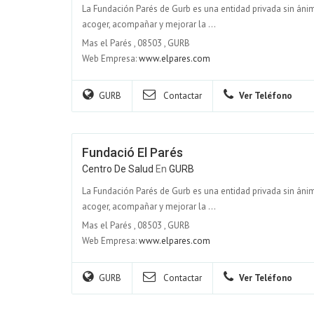
La Fundación Parés de Gurb es una entidad privada sin áni
acoger, acompañar y mejorar la ...
Mas el Parés
,
08503
,
GURB
Web Empresa:
www.elpares.com
GURB
Contactar
Ver Teléfono
Fundació El Parés
Centro De Salud
En
GURB
La Fundación Parés de Gurb es una entidad privada sin áni
acoger, acompañar y mejorar la ...
Mas el Parés
,
08503
,
GURB
Web Empresa:
www.elpares.com
GURB
Contactar
Ver Teléfono