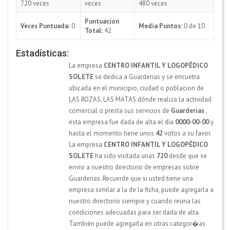
720 veces
veces
480 veces
Puntuación
Veces Puntuada:
0
Media Puntos:
0 de 10
Total:
42
Estadísticas:
La empresa
CENTRO INFANTIL Y LOGOPÉDICO
SOLETE
se dedica a Guarderias y se encuetra
ubicada en el municipio, ciudad o poblacion de
LAS ROZAS, LAS MATAS dónde realiza la actividad
comercial o presta sus servicios de
Guarderias
,
esta empresa fue dada de alta el día
0000-00-00
y
hasta el momento tiene unos
42
votos a su favor.
La empresa
CENTRO INFANTIL Y LOGOPÉDICO
SOLETE
ha sido visitada unas
720
desde que se
envio a nuestro directorio de empresas sobre
Guarderias. Recuerde que si usted tiene una
empresa similar a la de la ficha, puede agregarla a
nuestro directorio siempre y cuando reuna las
condiciones adecuadas para ser dada de alta.
También puede agregarla en otras categor�as