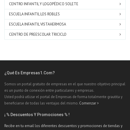
CENTRO INFANTIL Y LOGOPÉDICO SOLETE
ESCUELA INFANTIL LOS ROBLES
ESCUELA INFANTIL VISTAHERMOSA
CENTRO DE PREESCOLAR TRICICLO
¿Qué Es Empresas1.com?
Somos un portal gratuito de empresas en el que nuestro objetivo principal
es un punto de conexión entre particulares y empresas.
Usted podrá utlizar el portal de Empresas de forma totalmente grautita y
beneficiarse de todas las ventajas del mismo.
Comenzar >
¡ % Descuentos Y Promociones % !
Recibe en tu email los diferentes descuentos y promociones de tiendas y