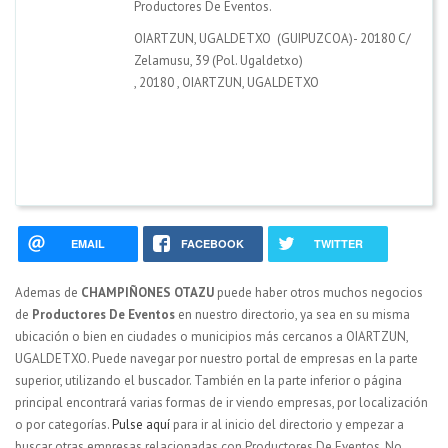
Productores De Eventos.
OIARTZUN, UGALDETXO (GUIPUZCOA)- 20180 C/
Zelamusu, 39 (Pol. Ugaldetxo)
,
20180
,
OIARTZUN, UGALDETXO
EMAIL
FACEBOOK
TWITTER
Ademas de
CHAMPIÑONES OTAZU
puede haber otros muchos negocios
de
Productores De Eventos
en nuestro directorio, ya sea en su misma
ubicación o bien en ciudades o municipios más cercanos a OIARTZUN,
UGALDETXO. Puede navegar por nuestro portal de empresas en la parte
superior, utilizando el buscador. También en la parte inferior o página
principal encontrará varias formas de ir viendo empresas, por localización
o por categorías.
Pulse aquí
para ir al inicio del directorio y empezar a
buscar otras empresas relacionadas con Productores De Eventos. No