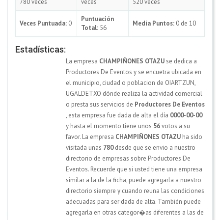
780 veces
veces
520 veces
Puntuación
Veces Puntuada:
0
Media Puntos:
0 de 10
Total:
56
Estadísticas:
La empresa
CHAMPIÑONES OTAZU
se dedica a
Productores De Eventos y se encuetra ubicada en
el municipio, ciudad o poblacion de OIARTZUN,
UGALDETXO dónde realiza la actividad comercial
o presta sus servicios de
Productores De Eventos
, esta empresa fue dada de alta el día
0000-00-00
y hasta el momento tiene unos
56
votos a su
favor. La empresa
CHAMPIÑONES OTAZU
ha sido
visitada unas
780
desde que se envio a nuestro
directorio de empresas sobre Productores De
Eventos. Recuerde que si usted tiene una empresa
similar a la de la ficha, puede agregarla a nuestro
directorio siempre y cuando reuna las condiciones
adecuadas para ser dada de alta. También puede
agregarla en otras categor�as diferentes a las de