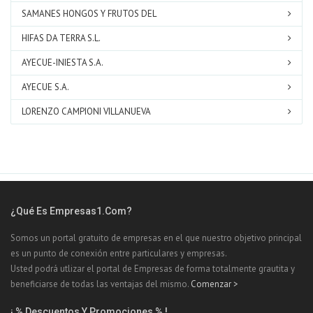
SAMANES HONGOS Y FRUTOS DEL
HIFAS DA TERRA S.L.
AYECUE-INIESTA S.A.
AYECUE S.A.
LORENZO CAMPIONI VILLANUEVA
¿Qué Es Empresas1.com?
Somos un portal gratuito de empresas en el que nuestro objetivo principal
es un punto de conexión entre particulares y empresas.
Usted podrá utlizar el portal de Empresas de forma totalmente grautita y
beneficiarse de todas las ventajas del mismo.
Comenzar >
¡ % Descuentos Y Promociones % !