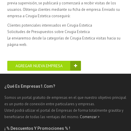
previa supervisión, se publicará y comenzará a recibir visitas de los
usuarios. Obtenga clientes mediante su ficha de empresa. Enviado su
empresa a Cirugia Estetica conseguirá:
Clientes potenciales interesados en Cirugia Estetica
Solicitudes de Presupuestos sobre Cirugia Estetica
Le enviaremso desde la categorías de Cirugia Estetica visitas hacia su
página web.
AGREGAR NUEVA EMPRESA
¿Qué Es Empresas1.com?
Somos un portal gratuito de empresas en el que nuestro objetivo principal
es un punto de conexión entre particulares y empresas.
Usted podrá utlizar el portal de Empresas de forma totalmente grautita y
beneficiarse de todas las ventajas del mismo.
Comenzar >
¡ % Descuentos Y Promociones % !