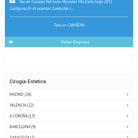
Taxi de 9 plazas Veh?culo: Mercedes Vito Extra-larga 2011
Configuraci?n de asientos: Conductor-c...
Taxis en CARIÑENA
Visitar Empresa
Cirugia-Estetica
MADRID (28)
VALENCIA (22)
A CORUÑA (13)
BARCELONA (9)
ZARAGOZA (7)