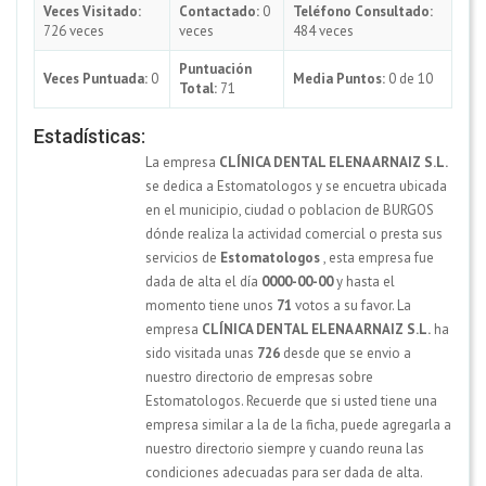
Veces Visitado:
Contactado:
0
Teléfono Consultado:
726 veces
veces
484 veces
Puntuación
Veces Puntuada:
0
Media Puntos:
0 de 10
Total:
71
Estadísticas:
La empresa
CLÍNICA DENTAL ELENA ARNAIZ S.L.
se dedica a Estomatologos y se encuetra ubicada
en el municipio, ciudad o poblacion de BURGOS
dónde realiza la actividad comercial o presta sus
servicios de
Estomatologos
, esta empresa fue
dada de alta el día
0000-00-00
y hasta el
momento tiene unos
71
votos a su favor. La
empresa
CLÍNICA DENTAL ELENA ARNAIZ S.L.
ha
sido visitada unas
726
desde que se envio a
nuestro directorio de empresas sobre
Estomatologos. Recuerde que si usted tiene una
empresa similar a la de la ficha, puede agregarla a
nuestro directorio siempre y cuando reuna las
condiciones adecuadas para ser dada de alta.