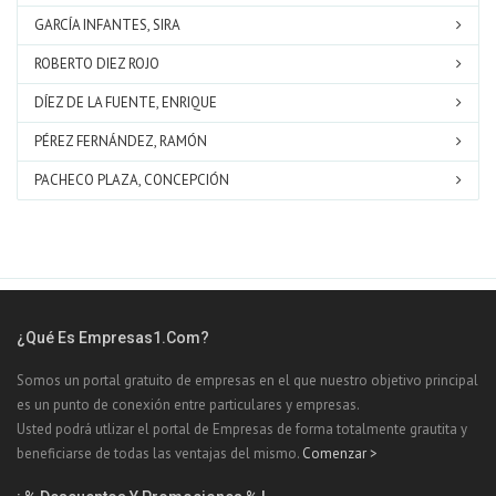
GARCÍA INFANTES, SIRA
ROBERTO DIEZ ROJO
DÍEZ DE LA FUENTE, ENRIQUE
PÉREZ FERNÁNDEZ, RAMÓN
PACHECO PLAZA, CONCEPCIÓN
¿Qué Es Empresas1.com?
Somos un portal gratuito de empresas en el que nuestro objetivo principal
es un punto de conexión entre particulares y empresas.
Usted podrá utlizar el portal de Empresas de forma totalmente grautita y
beneficiarse de todas las ventajas del mismo.
Comenzar >