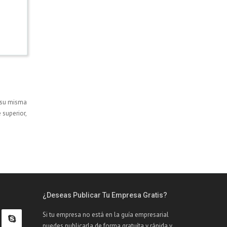
n su misma
superior,
¿Deseas Publicar Tu Empresa Gratis?
Si tu empresa no está en la guía empresarial
puedes publicarla de forma gratuíta y rápida y