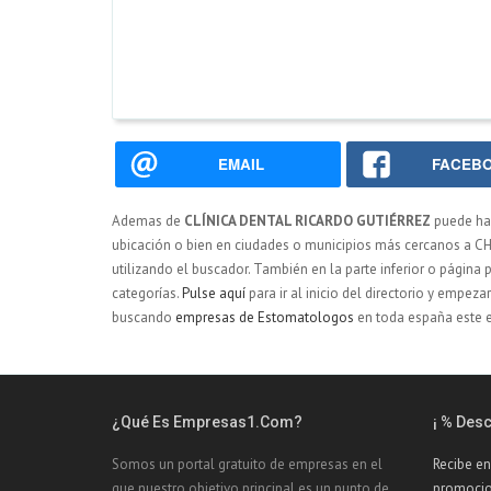
EMAIL
FACEB
Ademas de
CLÍNICA DENTAL RICARDO GUTIÉRREZ
puede ha
ubicación o bien en ciudades o municipios más cercanos a CH
utilizando el buscador. También en la parte inferior o página 
categorías.
Pulse aquí
para ir al inicio del directorio y empe
buscando
empresas de Estomatologos
en toda españa este e
¿Qué Es Empresas1.com?
¡ % Des
Somos un portal gratuito de empresas en el
Recibe en
que nuestro objetivo principal es un punto de
promocio