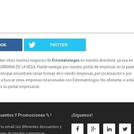
OOK
TWITTER
ber otros muchos negocios de
Estomatologos
en nuestro directorio, ya sea e
URRIANA DE LA VEGA. Puede navegar por nuestro portal de empresas en la parte 
principal encontrará varias formas de ir viendo empresas, por localización o por
zar a buscar otras empresas relacionadas con Estomatologos. No obstante, si está
s su portal empresarial.
cuentos Y Promociones % !
¡Síguenos!
 tu email los diferentes descuentos y
nes de tiendas y empresas.