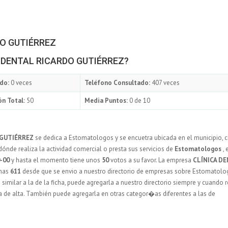
DO GUTIÉRREZ
CA DENTAL RICARDO GUTIÉRREZ?
do:
0 veces
Teléfono Consultado:
407 veces
n Total:
50
Media Puntos:
0 de 10
 GUTIÉRREZ
se dedica a Estomatologos y se encuetra ubicada en el municipio, 
de realiza la actividad comercial o presta sus servicios de
Estomatologos
, 
-00
y hasta el momento tiene unos
50
votos a su favor. La empresa
CLÍNICA D
unas
611
desde que se envio a nuestro directorio de empresas sobre Estomatolo
similar a la de la ficha, puede agregarla a nuestro directorio siempre y cuando 
 de alta. También puede agregarla en otras categor�as diferentes a las de