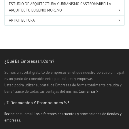
ESTUDIO DE ARQUITECTURA Y URBANISMO CASTROMARBELLA -
ARQUITECTO EUGENIO MORENO
ARTKITECTURA
¿Qué Es Empresas1.com?
Somos un portal gratuito de empresas en el que nuestro objetivo principal
es un punto de conexión entre particulares y empresas.
Usted podrá utlizar el portal de Empresas de forma totalmente grautita y
beneficiarse de todas las ventajas del mismo.
Comenzar >
¡ % Descuentos Y Promociones % !
Recibe en tu email los diferentes descuentos y promociones de tiendas y
empresas.