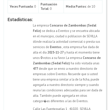
Puntuación
Veces Puntuada:
0
Media Puntos:
de 10
Total:
0
Estadísticas:
La empresa
Concurso de Zambombas (Sedal
Feliz)
se dedica a Eventos y se encuetra ubicada
en el municipio, ciudad o poblacion de SEVILLA
dónde realiza la actividad comercial o presta sus
servicios de
Eventos
, esta empresa fue dada de
alta el día
2025-11-27
y hasta el momento tiene
unos
0
votos a su favor. La empresa
Concurso de
Zambombas (Sedal Feliz)
ha sido visitada unas
477
desde que se envio a nuestro directorio de
empresas sobre Eventos. Recuerde que si usted
tiene una empresa similar a la de la ficha, puede
agregarla a nuestro directorio siempre y cuando
reuna las condiciones adecuadas para ser dada de
alta. También puede agregarla en otras
categor�as diferentes a las de Eventos.
Calle Las Fuentezuelas 1
,
41020
,
SEVILLA