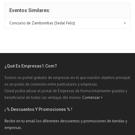
Eventos Similares:
Concurso de Zambombas (Sedal Feliz)
¿Qué Es Empresas1.com?
Somos un portal gratuito de empresas en el que nuestro objetivo principal
es un punto de conexión entre particulares y empresas.
Usted podrá utlizar el portal de Empresas de forma totalmente grautita y
beneficiarse de todas las ventajas del mismo.
Comenzar >
¡ % Descuentos Y Promociones % !
Recibe en tu email los diferentes descuentos y promociones de tiendas y
empresas.