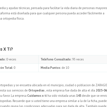
dia y ayudas técnicas, pensada para facilitar la vida diaria de personas mayores
ataforma está diseñada para que cualquier persona pueda acceder fácilmente a
a ortopedia física.
s X Ti?
ado:
0 veces
Teléfono Consultado:
95 veces
ón Total:
0
Media Puntos:
de 10
rtopedias y se encuetra ubicada en el municipio, ciudad o poblacion de ZARAG
resta sus servicios de
Ortopedias
, esta empresa fue dada de alta el día
2025-06
su favor. La empresa
Cuidamos x ti
ha sido visitada unas
143
desde que se envi
opedias. Recuerde que si usted tiene una empresa similar a la de la ficha, puede
y cuando reuna las condiciones adecuadas para ser dada de alta. También puede