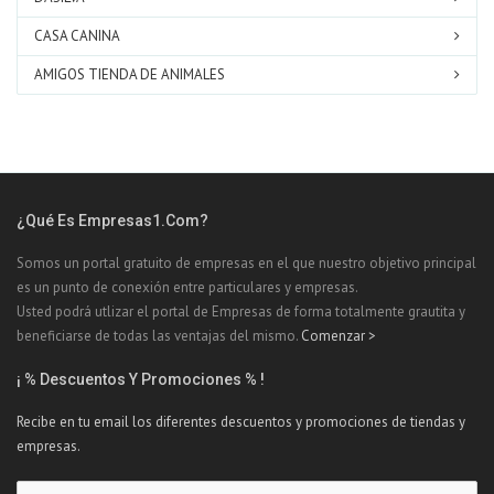
CASA CANINA
AMIGOS TIENDA DE ANIMALES
¿Qué Es Empresas1.com?
Somos un portal gratuito de empresas en el que nuestro objetivo principal
es un punto de conexión entre particulares y empresas.
Usted podrá utlizar el portal de Empresas de forma totalmente grautita y
beneficiarse de todas las ventajas del mismo.
Comenzar >
¡ % Descuentos Y Promociones % !
Recibe en tu email los diferentes descuentos y promociones de tiendas y
empresas.