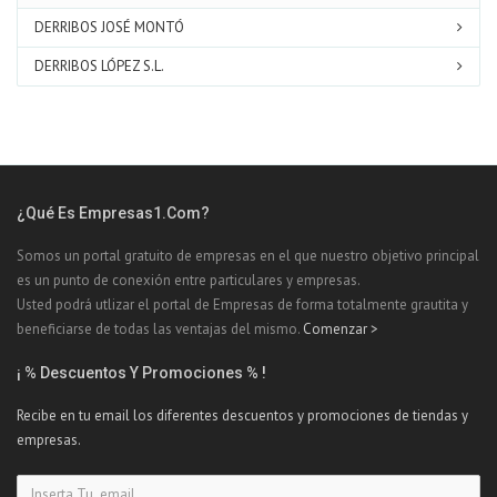
DERRIBOS JOSÉ MONTÓ
DERRIBOS LÓPEZ S.L.
¿Qué Es Empresas1.com?
Somos un portal gratuito de empresas en el que nuestro objetivo principal
es un punto de conexión entre particulares y empresas.
Usted podrá utlizar el portal de Empresas de forma totalmente grautita y
beneficiarse de todas las ventajas del mismo.
Comenzar >
¡ % Descuentos Y Promociones % !
Recibe en tu email los diferentes descuentos y promociones de tiendas y
empresas.