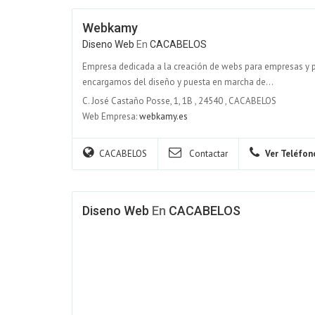
Webkamy
Diseno Web
En
CACABELOS
Empresa dedicada a la creación de webs para empresas y p
encargamos del diseño y puesta en marcha de...
C. José Castaño Posse, 1, 1B
,
24540
,
CACABELOS
Web Empresa:
webkamy.es
CACABELOS
Contactar
Ver Teléfon
Diseno Web
En
CACABELOS