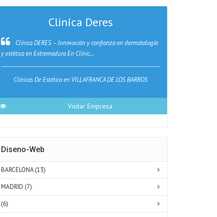
Clínica Deres
Clínica DERES – Innovación y confianza en dermatología
Auxanô – Ps
y estética en Extremadura En Clínic...
Cáceres En Auxan
Clínicas De Estética en VILLAFRANCA DE LOS BARROS
Visitar Empresa
Diseno-Web
BARCELONA (13)
MADRID (7)
(6)