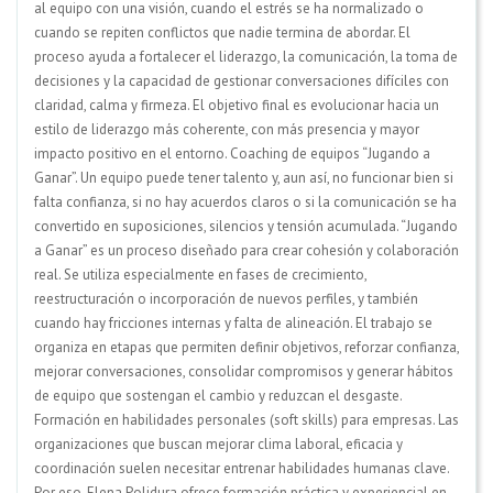
al equipo con una visión, cuando el estrés se ha normalizado o
cuando se repiten conflictos que nadie termina de abordar. El
proceso ayuda a fortalecer el liderazgo, la comunicación, la toma de
decisiones y la capacidad de gestionar conversaciones difíciles con
claridad, calma y firmeza. El objetivo final es evolucionar hacia un
estilo de liderazgo más coherente, con más presencia y mayor
impacto positivo en el entorno. Coaching de equipos “Jugando a
Ganar”. Un equipo puede tener talento y, aun así, no funcionar bien si
falta confianza, si no hay acuerdos claros o si la comunicación se ha
convertido en suposiciones, silencios y tensión acumulada. “Jugando
a Ganar” es un proceso diseñado para crear cohesión y colaboración
real. Se utiliza especialmente en fases de crecimiento,
reestructuración o incorporación de nuevos perfiles, y también
cuando hay fricciones internas y falta de alineación. El trabajo se
organiza en etapas que permiten definir objetivos, reforzar confianza,
mejorar conversaciones, consolidar compromisos y generar hábitos
de equipo que sostengan el cambio y reduzcan el desgaste.
Formación en habilidades personales (soft skills) para empresas. Las
organizaciones que buscan mejorar clima laboral, eficacia y
coordinación suelen necesitar entrenar habilidades humanas clave.
Por eso, Elena Polidura ofrece formación práctica y experiencial en