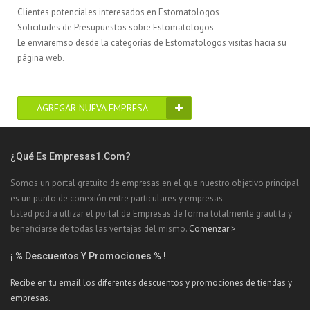
Clientes potenciales interesados en Estomatologos
Solicitudes de Presupuestos sobre Estomatologos
Le enviaremso desde la categorías de Estomatologos visitas hacia su
página web.
AGREGAR NUEVA EMPRESA
¿Qué Es Empresas1.com?
Somos un portal gratuito de empresas en el que nuestro objetivo principal
es un punto de conexión entre particulares y empresas.
Usted podrá utlizar el portal de Empresas de forma totalmente grautita y
beneficiarse de todas las ventajas del mismo.
Comenzar >
¡ % Descuentos Y Promociones % !
Recibe en tu email los diferentes descuentos y promociones de tiendas y
empresas.