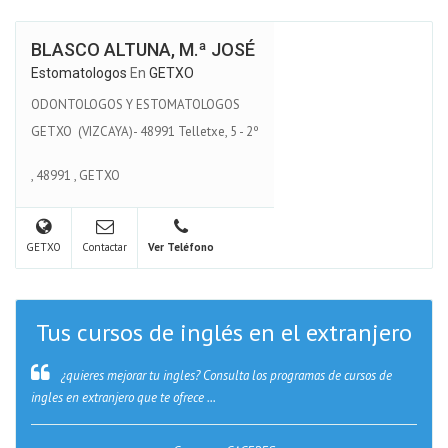
BLASCO ALTUNA, M.ª JOSÉ
Estomatologos
En
GETXO
ODONTOLOGOS Y ESTOMATOLOGOS
GETXO (VIZCAYA)- 48991 Telletxe, 5 - 2º
,
48991
,
GETXO
GETXO
Contactar
Ver Teléfono
Tus cursos de inglés en el extranjero
¿quieres mejorar tu ingles? Consulta los programas de cursos de
ingles en extranjero que te ofrece ...