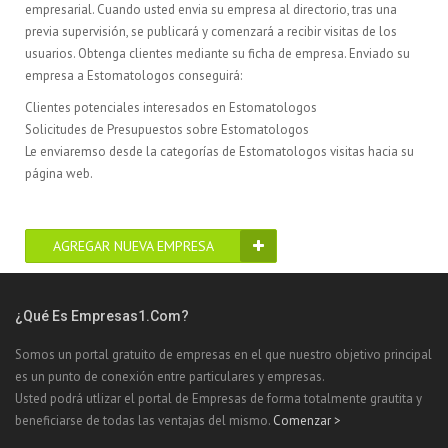
empresarial. Cuando usted envia su empresa al directorio, tras una
previa supervisión, se publicará y comenzará a recibir visitas de los
usuarios. Obtenga clientes mediante su ficha de empresa. Enviado su
empresa a Estomatologos conseguirá:
Clientes potenciales interesados en Estomatologos
Solicitudes de Presupuestos sobre Estomatologos
Le enviaremso desde la categorías de Estomatologos visitas hacia su
página web.
AGREGAR NUEVA EMPRESA
¿Qué Es Empresas1.com?
Somos un portal gratuito de empresas en el que nuestro objetivo principal
es un punto de conexión entre particulares y empresas.
Usted podrá utlizar el portal de Empresas de forma totalmente grautita y
beneficiarse de todas las ventajas del mismo.
Comenzar >