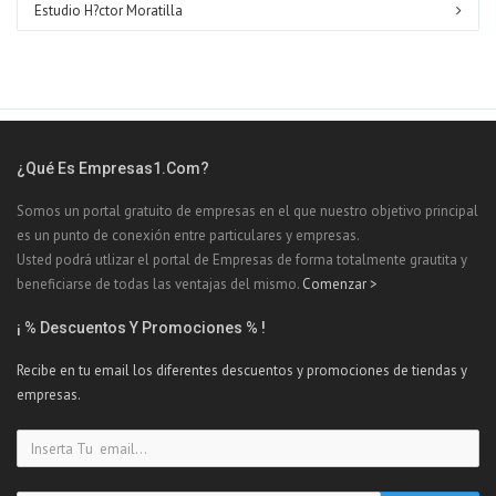
Estudio H?ctor Moratilla
¿Qué Es Empresas1.com?
Somos un portal gratuito de empresas en el que nuestro objetivo principal
es un punto de conexión entre particulares y empresas.
Usted podrá utlizar el portal de Empresas de forma totalmente grautita y
beneficiarse de todas las ventajas del mismo.
Comenzar >
¡ % Descuentos Y Promociones % !
Recibe en tu email los diferentes descuentos y promociones de tiendas y
empresas.