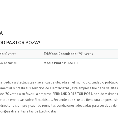
ZA
ANDO PASTOR POZA?
do:
0 veces
Teléfono Consultado:
291 veces
n Total:
70
Media Puntos:
0 de 10
e dedica a Electricistas y se encuetra ubicada en el municipio, ciudad o poblaci
mercial o presta sus servicios de
Electricistas
, esta empresa fue dada de alta e
unos
70
votos a su favor. La empresa
FERNANDO PASTOR POZA
ha sido visitada
rio de empresas sobre Electricistas. Recuerde que si usted tiene una empresa si
o directorio siempre y cuando reuna las condiciones adecuadas para ser dada de a
r�as diferentes a las de Electricistas.