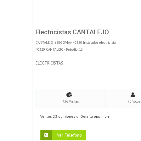
Electricistas CANTALEJO
CANTALEJO (SEGOVIA)- 40320 Instalador electricista
40320 CANTALEJO - Rebollo, 13
ELECTRICISTAS
436 Visitas
70 Votos
Ver los 23 opiniones
or
Deja tu oppinion
Ver Teléfono