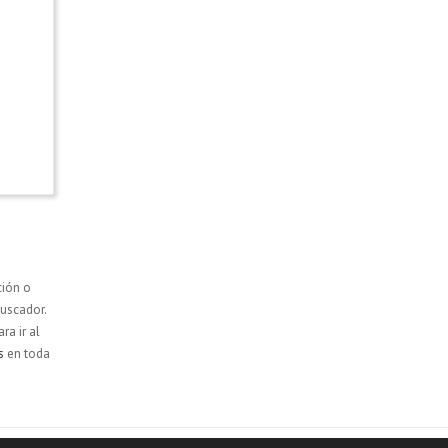
ción o
uscador.
ara ir al
s
en toda