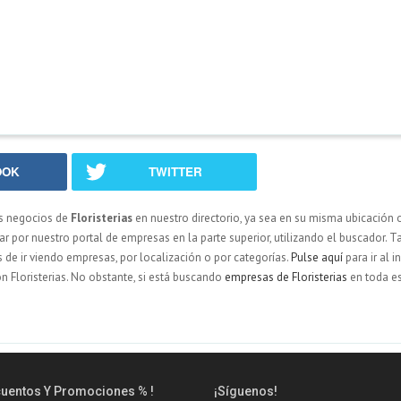
OOK
TWITTER
s negocios de
Floristerias
en nuestro directorio, ya sea en su misma ubicación 
por nuestro portal de empresas en la parte superior, utilizando el buscador. 
as de ir viendo empresas, por localización o por categorías.
Pulse aquí
para ir al i
n Floristerias. No obstante, si está buscando
empresas de Floristerias
en toda e
cuentos Y Promociones % !
¡Síguenos!