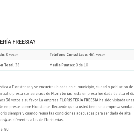
TERÍA FREESIA?
do:
0 veces
Teléfono Consultado:
461 veces
n Total:
38
Media Puntos:
0 de 10
dica a Floristerias y se encuetra ubicada en el municipio, ciudad o poblacion de
cial o presta sus servicios de
Floristerias
, esta empresa fue dada de alta el dí
unos
38
votos a su favor. La empresa
FLORISTERÍA FREESIA
ha sido visitada una
de empresas sobre Floristerias. Recuerde que si usted tiene una empresa similar 
ctorio siempre y cuando reuna las condiciones adecuadas para ser dada de alta.
r�as diferentes a las de Floristerias.
é, 80