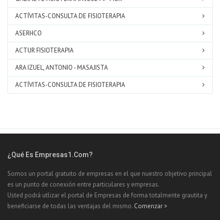
ACTÍVITAS-CONSULTA DE FISIOTERAPIA
ASERHCO
ACTUR FISIOTERAPIA
ARA IZUEL, ANTONIO - MASAJISTA
ACTÍVITAS-CONSULTA DE FISIOTERAPIA
¿Qué Es Empresas1.com?
Somos un portal gratuito de empresas en el que nuestro objetivo principal
es un punto de conexión entre particulares y empresas.
Usted podrá utlizar el portal de Empresas de forma totalmente grautita y
beneficiarse de todas las ventajas del mismo.
Comenzar >