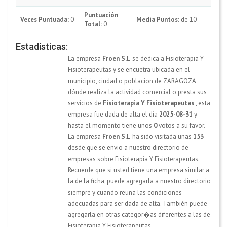
Puntuación
Veces Puntuada:
0
Media Puntos:
de 10
Total:
0
Estadísticas:
La empresa
Froen S.L
se dedica a Fisioterapia Y
Fisioterapeutas y se encuetra ubicada en el
municipio, ciudad o poblacion de ZARAGOZA
dónde realiza la actividad comercial o presta sus
servicios de
Fisioterapia Y Fisioterapeutas
, esta
empresa fue dada de alta el día
2025-08-31
y
hasta el momento tiene unos
0
votos a su favor.
La empresa
Froen S.L
ha sido visitada unas
153
desde que se envio a nuestro directorio de
empresas sobre Fisioterapia Y Fisioterapeutas.
Recuerde que si usted tiene una empresa similar a
la de la ficha, puede agregarla a nuestro directorio
siempre y cuando reuna las condiciones
adecuadas para ser dada de alta. También puede
agregarla en otras categor�as diferentes a las de
Fisioterapia Y Fisioterapeutas.