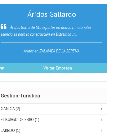
Áridos Gallardo
Librer
Santo
Áridos Gallardo SL: expertos en áridos y materiales
esenciales para la construcción en Extremadur...
Libreria del
por generos así c
Aridos en ZALAMEA DE LA SERENA
Libr
Visitar Empresa
Gestion-Turistica
GANDIA (2)
EL BURGO DE EBRO (1)
LAREDO (1)