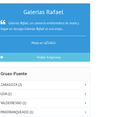
Galerías Rafael
Galerías Rafael, un comercio emblemático de moda y
Tochesuras
hogar en Azuaga Galerías Rafael es una empr...
tradicionales con
Moda en AZUAGA
Visitar Empresa
Gruas-Puente
ZARAGOZA (2)
LOJA (1)
VALDEFRESNO (1)
PINOFRANQUEADO (1)