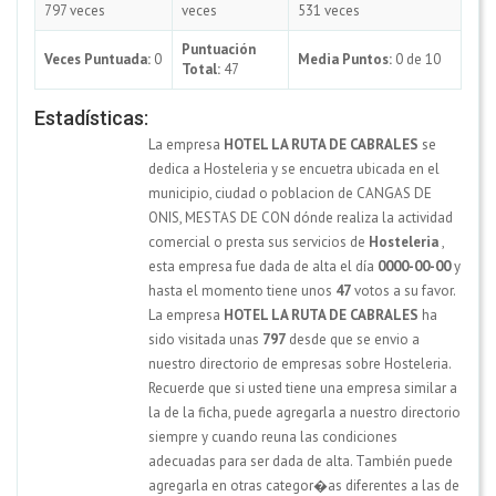
797 veces
veces
531 veces
Puntuación
Veces Puntuada:
0
Media Puntos:
0 de 10
Total:
47
Estadísticas:
La empresa
HOTEL LA RUTA DE CABRALES
se
dedica a Hosteleria y se encuetra ubicada en el
municipio, ciudad o poblacion de CANGAS DE
ONIS, MESTAS DE CON dónde realiza la actividad
comercial o presta sus servicios de
Hosteleria
,
esta empresa fue dada de alta el día
0000-00-00
y
hasta el momento tiene unos
47
votos a su favor.
La empresa
HOTEL LA RUTA DE CABRALES
ha
sido visitada unas
797
desde que se envio a
nuestro directorio de empresas sobre Hosteleria.
Recuerde que si usted tiene una empresa similar a
la de la ficha, puede agregarla a nuestro directorio
siempre y cuando reuna las condiciones
adecuadas para ser dada de alta. También puede
agregarla en otras categor�as diferentes a las de