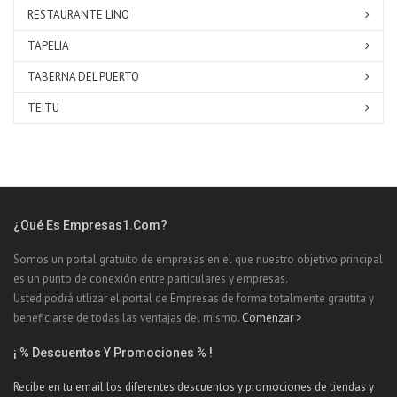
RESTAURANTE LINO
TAPELIA
TABERNA DEL PUERTO
TEITU
¿Qué Es Empresas1.com?
Somos un portal gratuito de empresas en el que nuestro objetivo principal
es un punto de conexión entre particulares y empresas.
Usted podrá utlizar el portal de Empresas de forma totalmente grautita y
beneficiarse de todas las ventajas del mismo.
Comenzar >
¡ % Descuentos Y Promociones % !
Recibe en tu email los diferentes descuentos y promociones de tiendas y