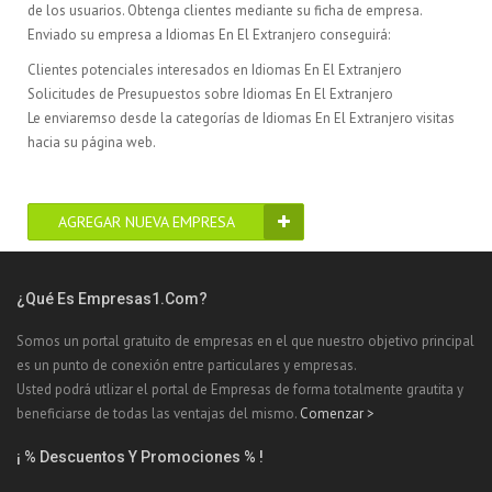
de los usuarios. Obtenga clientes mediante su ficha de empresa.
Enviado su empresa a Idiomas En El Extranjero conseguirá:
Clientes potenciales interesados en Idiomas En El Extranjero
Solicitudes de Presupuestos sobre Idiomas En El Extranjero
Le enviaremso desde la categorías de Idiomas En El Extranjero visitas
hacia su página web.
AGREGAR NUEVA EMPRESA
¿Qué Es Empresas1.com?
Somos un portal gratuito de empresas en el que nuestro objetivo principal
es un punto de conexión entre particulares y empresas.
Usted podrá utlizar el portal de Empresas de forma totalmente grautita y
beneficiarse de todas las ventajas del mismo.
Comenzar >
¡ % Descuentos Y Promociones % !